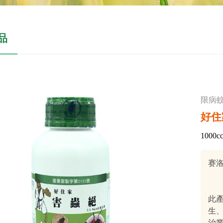
品
限病
好住
1000c
赛洛寧
此
生
治