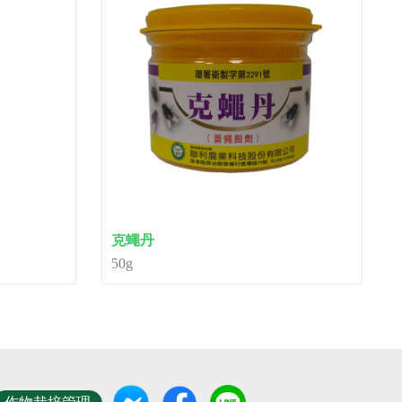
克蠅丹
50g