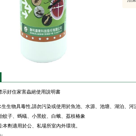
標示好住家害蟲絕使用說明書
水生生物具毒性,請勿污染或使用於魚池、水源、池塘、湖泊、河
防治蚊子、螞蟻、小黑蚊、白蛾、荔枝椿象
園:本劑適用於公、私場所室內外環境。
: