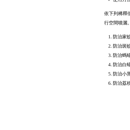
依下列稀釋倍
行空間噴灑
防治家蚊
防治斑蚊
防治螞蟻
防治白蟻
防治小黑
防治荔枝