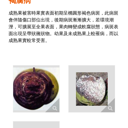
褐腐病
成熟果被害時果實表面初期呈橢圓形褐色病斑，此病斑
會伴隨傷口部位出現，後期病斑漸漸擴大，若環境潮
溼，可擴展至全果表面，果肉轉變成軟腐狀態，病斑表
面出現呈帶狀黴狀物。幼果及未成熟果上較罹病，而以
成熟果實較常受害。
