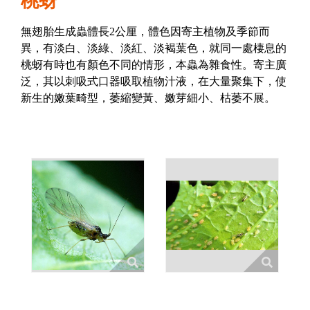
桃蚜
無翅胎生成蟲體長2公厘，體色因寄主植物及季節而
異，有淡白、淡綠、淡紅、淡褐葉色，就同一處棲息的
桃蚜有時也有顏色不同的情形，本蟲為雜食性。寄主廣
泛，其以刺吸式口器吸取植物汁液，在大量聚集下，使
新生的嫩葉畸型，萎縮變黃、嫩芽細小、枯萎不展。
