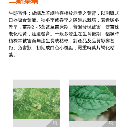
二點葉螨
生態習性：成螨及若螨均喜棲於老葉之葉背，以刺吸式
口器吸食葉液。秋冬季或春季之隧道式栽培，若逢暖冬
乾旱，苗期2～5葉甚至苗床期，普遍發現被害，使苗株
老化枯黃，延遲發育。一般多發生在生育後期，猖獗時
植株常被害而無法生長或枯乾，對產品及品質影響甚
鉅。危害狀：初期成白色小斑點，嚴重時葉片褐化枯
萎。
