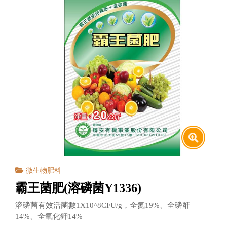
微生物肥料
霸王菌肥(溶磷菌Y1336)
溶磷菌有效活菌數1X10^8CFU/g，全氮19%、全磷酐
14%、全氧化鉀14%