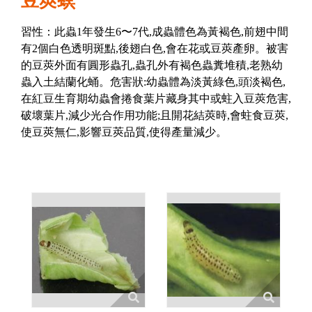
豆莢螟
習性：此蟲1年發生6〜7代,成蟲體色為黃褐色,前翅中間
有2個白色透明斑點,後翅白色,會在花或豆莢產卵。被害
的豆莢外面有圓形蟲孔,蟲孔外有褐色蟲糞堆積,老熟幼
蟲入土結蘭化蛹。危害狀:幼蟲體為淡黃綠色,頭淡褐色,
在紅豆生育期幼蟲會捲食葉片藏身其中或蛀入豆莢危害,
破壞葉片,減少光合作用功能;且開花結莢時,會蛀食豆莢,
使豆莢無仁,影響豆莢品質,使得產量減少。
