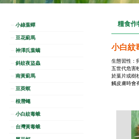
糧食作物
小綠葉蟬
豆花薊馬
小白紋
神澤氏葉螨
生態習性：卵
斜紋夜盜蟲
五世代危害
南黃薊馬
於葉片或樹
觸皮膚時會
豆莢螟
根潛蠅
小白紋毒蛾
台灣黃毒蛾