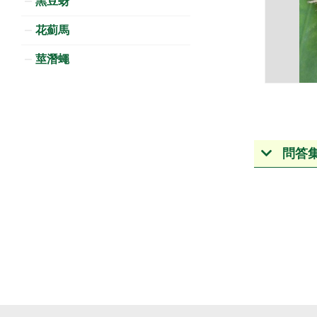
黑豆蚜
花薊馬
莖潛蠅
問答