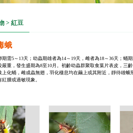
 > 紅豆
毒蛾
期需5～13天；幼蟲期雄者為14～19天，雌者為18～36天；蛹
較嚴重，發生盛期為8至10月。初齡幼蟲群聚取食葉片表皮，三
枝上化蛹，雌成蟲無翅，羽化棲息均在繭上或其附近，靜待雄蛾
有紅腫或過敏現象。
