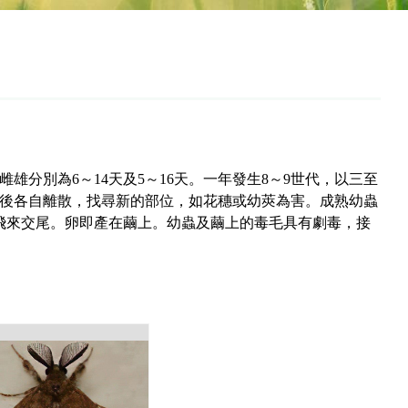
期雌雄分別為6～14天及5～16天。一年發生8～9世代，以三至
齡後各自離散，找尋新的部位，如花穗或幼莢為害。成熟幼蟲
飛來交尾。卵即產在繭上。幼蟲及繭上的毒毛具有劇毒，接