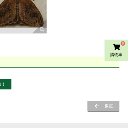
0
購物車
題！
返回